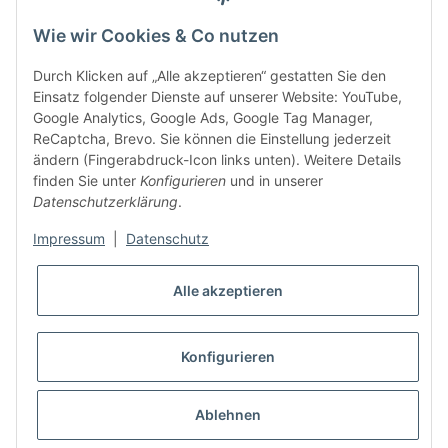
Anme
Wie wir Cookies & Co nutzen
Bitte senden Sie mir entsprechend Ihrer
Datenschutzerklärung
regelmäßig
und jederzeit widerruflich Informationen zu Ihrem Produktsortiment per E-
Mail zu.
Durch Klicken auf „Alle akzeptieren“ gestatten Sie den
Einsatz folgender Dienste auf unserer Website: YouTube,
Google Analytics, Google Ads, Google Tag Manager,
5 €
Newsletter abonnieren und
Rabatt-Guschein erhalten.
ReCaptcha, Brevo. Sie können die Einstellung jederzeit
Für Ihren nächsten Einkauf in unserem WOODResin-Shop.
ändern (Fingerabdruck-Icon links unten). Weitere Details
Den Gutschein erhalten Sie per Email nach der erfolgreichen
finden Sie unter
Konfigurieren
und in unserer
Bestätigung Ihrer Email-Adresse.
Datenschutzerklärung
.
Impressum
|
Datenschutz
Alle akzeptieren
Konfigurieren
* Alle Preise inkl. gesetzlicher USt., zzgl.
Versand
Ablehnen
VERTRAG WIDERRUFEN