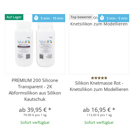
Auf Lager
Top bewertet
5 min - 10 min
3 min - 5 min
PREMIUM 200 Silicone
Silikon Knetmasse Rot -
Transparent - 2K
Knetsilikon zum Modellieren
Abformsilikon aus Silikon
Kautschuk
ab
39,95 €
*
ab
16,95 €
*
79,90 € pro 1 kg
113,00 € pro 1 kg
Sofort verfügbar
Sofort verfügbar