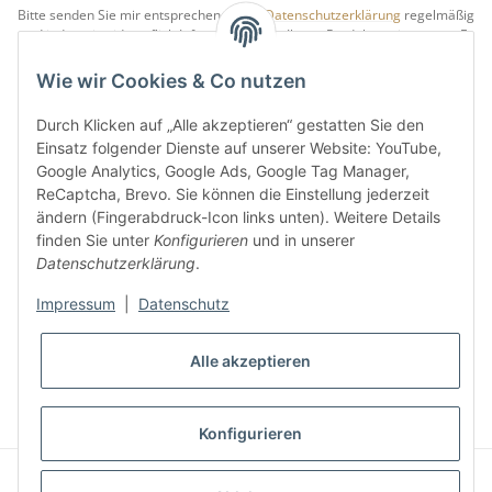
Bitte senden Sie mir entsprechend Ihrer
Datenschutzerklärung
regelmäßig
und jederzeit widerruflich Informationen zu Ihrem Produktsortiment per E-
Mail zu.
Wie wir Cookies & Co nutzen
5 €
Newsletter abonnieren und
Rabatt-Guschein erhalten.
Durch Klicken auf „Alle akzeptieren“ gestatten Sie den
Für Ihren nächsten Einkauf in unserem WOODResin-Shop.
Einsatz folgender Dienste auf unserer Website: YouTube,
Den Gutschein erhalten Sie per Email nach der erfolgreichen
Google Analytics, Google Ads, Google Tag Manager,
Bestätigung Ihrer Email-Adresse.
ReCaptcha, Brevo. Sie können die Einstellung jederzeit
ändern (Fingerabdruck-Icon links unten). Weitere Details
finden Sie unter
Konfigurieren
und in unserer
Datenschutzerklärung
.
Impressum
|
Datenschutz
* Alle Preise inkl. gesetzlicher USt., zzgl.
Versand
Alle akzeptieren
VERTRAG WIDERRUFEN
Konfigurieren
© S u. K Hock GmbH