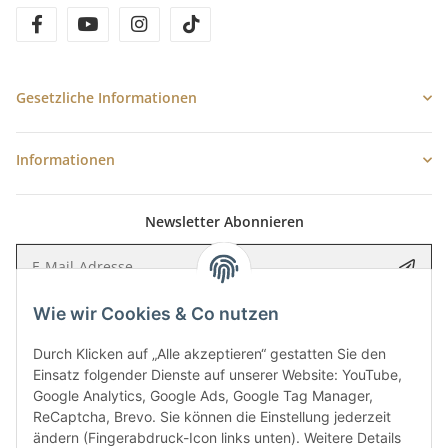
facebook
youtube
instagram
tiktok
Gesetzliche Informationen
Informationen
Newsletter Abonnieren
E-Mail-Adresse
Anme
Wie wir Cookies & Co nutzen
Bitte senden Sie mir entsprechend Ihrer
Datenschutzerklärung
regelmäßig
und jederzeit widerruflich Informationen zu Ihrem Produktsortiment per E-
Mail zu.
Durch Klicken auf „Alle akzeptieren“ gestatten Sie den
Einsatz folgender Dienste auf unserer Website: YouTube,
Google Analytics, Google Ads, Google Tag Manager,
5 €
Newsletter abonnieren und
Rabatt-Guschein erhalten.
ReCaptcha, Brevo. Sie können die Einstellung jederzeit
Für Ihren nächsten Einkauf in unserem WOODResin-Shop.
ändern (Fingerabdruck-Icon links unten). Weitere Details
Den Gutschein erhalten Sie per Email nach der erfolgreichen