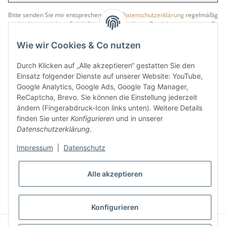
Anme
Bitte senden Sie mir entsprechend Ihrer
Datenschutzerklärung
regelmäßig
und jederzeit widerruflich Informationen zu Ihrem Produktsortiment per E-
Mail zu.
Wie wir Cookies & Co nutzen
5 €
Newsletter abonnieren und
Rabatt-Guschein erhalten.
Durch Klicken auf „Alle akzeptieren“ gestatten Sie den
Für Ihren nächsten Einkauf in unserem WOODResin-Shop.
Einsatz folgender Dienste auf unserer Website: YouTube,
Den Gutschein erhalten Sie per Email nach der erfolgreichen
Google Analytics, Google Ads, Google Tag Manager,
Bestätigung Ihrer Email-Adresse.
ReCaptcha, Brevo. Sie können die Einstellung jederzeit
ändern (Fingerabdruck-Icon links unten). Weitere Details
finden Sie unter
Konfigurieren
und in unserer
Datenschutzerklärung
.
Impressum
|
Datenschutz
* Alle Preise inkl. gesetzlicher USt., zzgl.
Versand
Alle akzeptieren
VERTRAG WIDERRUFEN
Konfigurieren