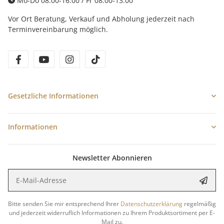
Mo-Do 08:00-16:00 / Fr 08:00-13:00
Vor Ort Beratung, Verkauf und Abholung jederzeit nach
Terminvereinbarung möglich.
facebook
youtube
instagram
tiktok
Gesetzliche Informationen
Informationen
Newsletter Abonnieren
E-Mail-Adresse
Anme
Bitte senden Sie mir entsprechend Ihrer
Datenschutzerklärung
regelmäßig
und jederzeit widerruflich Informationen zu Ihrem Produktsortiment per E-
Mail zu.