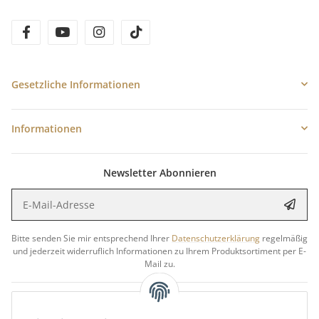
facebook
youtube
instagram
tiktok
Gesetzliche Informationen
Informationen
Newsletter Abonnieren
E-Mail-Adresse
Anme
Bitte senden Sie mir entsprechend Ihrer
Datenschutzerklärung
regelmäßig
und jederzeit widerruflich Informationen zu Ihrem Produktsortiment per E-
Mail zu.
5 €
Newsletter abonnieren und
Rabatt-Guschein erhalten.
Für Ihren nächsten Einkauf in unserem WOODResin-Shop.