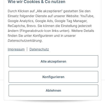
Wie wir Cookies & Co nutzen
Den Gutschein erhalten Sie per Email nach der erfolgreichen
Bestätigung Ihrer Email-Adresse.
Durch Klicken auf „Alle akzeptieren“ gestatten Sie den
Einsatz folgender Dienste auf unserer Website: YouTube,
Google Analytics, Google Ads, Google Tag Manager,
ReCaptcha, Brevo. Sie können die Einstellung jederzeit
ändern (Fingerabdruck-Icon links unten). Weitere Details
finden Sie unter
Konfigurieren
und in unserer
Datenschutzerklärung
.
Impressum
|
Datenschutz
* Alle Preise inkl. gesetzlicher USt., zzgl.
Versand
Alle akzeptieren
VERTRAG WIDERRUFEN
Konfigurieren
© S u. K Hock GmbH
Powered by
JTL-Shop
|
AVIA JTL-Shop Template
Ablehnen