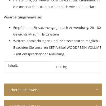
Herstellung von Platten oder dekorativen Elementen für
die Innenarchitektur, auch ähnlich wie Solid Surface
Verarbeitungshinweise:
Empfohlene Einsatzmenge je nach Anwendung: 20 - 80
Gewichts-%
zum Harzsystem
Weitere Abmischungen und Richtrezepturen möglich -
Beachten Sie unseren SET Artikel WOODRESIN VOLUME
+ mit entsprechender Anleitung.
Inhalt:
Produkteigenschaft
Wert
1,00 kg
Sicherheitshinweise