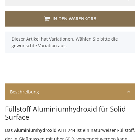
IN DEN WARENKORB
x
Dieser Artikel hat Variationen. Wählen Sie bitte die
gewünschte Variation aus.
Beschreibung
Füllstoff Aluminiumhydroxid für Solid
Surface
Das
Aluminiumhydroxid ATH 744
ist ein naturweiser Füllstoff,
der in Gießmassen mit über 60 % verwendet werden kann.