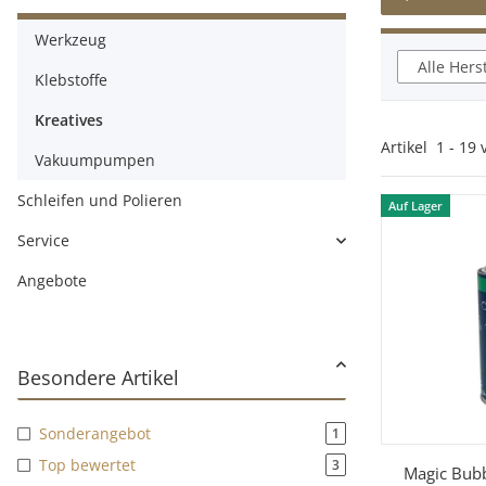
Werkzeug
Alle Hers
Klebstoffe
Kreatives
Artikel
1
-
19
Vakuumpumpen
Schleifen und Polieren
Auf Lager
Service
Angebote
Sonderangebot
1
Top bewertet
3
Sc
Magic Bubb