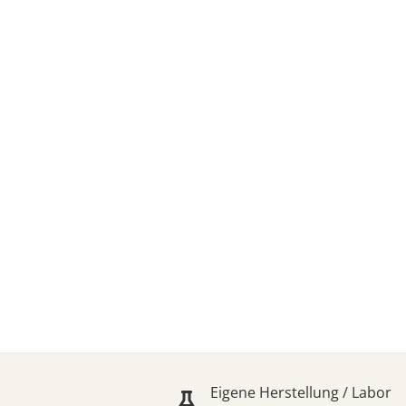
rze
bby in bester Qualität
Eigene Herstellung / Labor