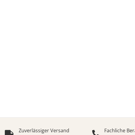
WO
Epoxid - Giessharze f
Zuverlässiger Versand
Fachliche Be