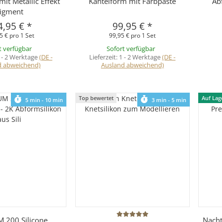
it Metallic Effekt
Kantelform mit Farbpaste
Ab
igment
4,95 €
*
99,95 €
*
5 € pro 1 Set
99,95 € pro 1 Set
t verfügbar
Sofort verfügbar
 - 2 Werktage
(DE -
Lieferzeit:
1 - 2 Werktage
(DE -
d abweichend)
Ausland abweichend)
Top bewertet
Auf Lag
5 min - 10 min
3 min - 5 min
hnellkauf
Schnellkauf
 200 Silicone
Nach