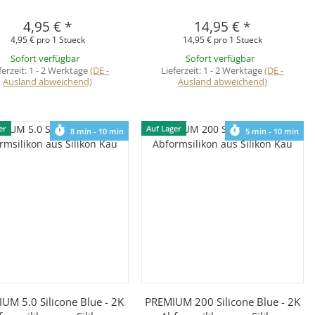
4,95 €
*
14,95 €
*
4,95 € pro 1 Stueck
14,95 € pro 1 Stueck
Sofort verfügbar
Sofort verfügbar
ferzeit:
1 - 2 Werktage
(DE -
Lieferzeit:
1 - 2 Werktage
(DE -
Ausland abweichend)
Ausland abweichend)
er
Auf Lager
8 min - 10 min
5 min - 10 min
Schnellkauf
Schnellkauf
UM 5.0 Silicone Blue - 2K
PREMIUM 200 Silicone Blue - 2K