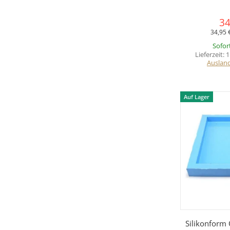
34
34,95 
Sofor
Lieferzeit:
1
Auslan
Auf Lager
Sc
Silikonform