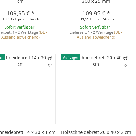
cm
300 x 25 mm
109,95 €
*
109,95 €
*
109,95 € pro 1 Stueck
109,95 € pro 1 Stueck
Sofort verfügbar
Sofort verfügbar
ferzeit:
1 - 2 Werktage
(DE -
Lieferzeit:
1 - 2 Werktage
(DE -
Ausland abweichend)
Ausland abweichend)
er
Auf Lager
Schnellkauf
Schnellkauf
hneidebrett 14 x 30 x 1 cm
Holzschneidebrett 20 x 40 x 2 cm