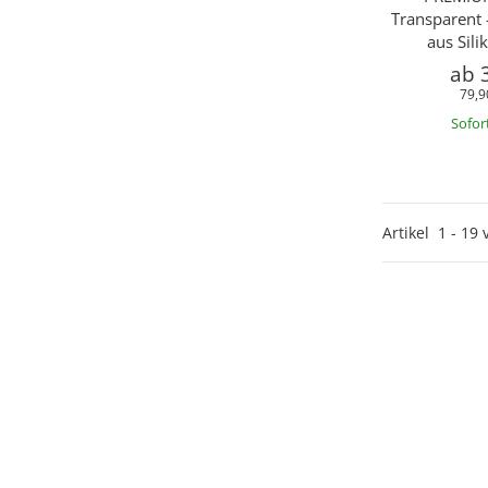
Transparent 
aus Sil
ab
79,9
Sofor
Artikel
1
-
19