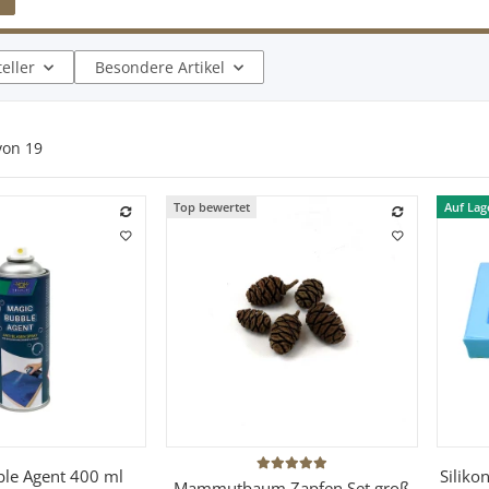
teller
Besondere Artikel
von
19
Top bewertet
Auf Lag
hnellkauf
Schnellkauf
le Agent 400 ml
Siliko
Mammutbaum Zapfen Set groß