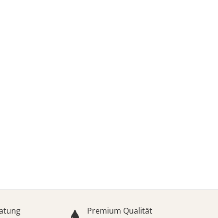
ODRESIN® Premium-Ha
ür Schreiner, Tischler, Handwerker, Ho
ratung
Premium Qualität