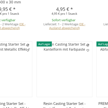
400 x 30 mm
9,95 €
*
4,95 €
*
€ pro 1 Stueck
4,95 € pro 1 Stueck
t verfügbar
Sofort verfügbar
 - 2 Werktage
(DE -
Lieferzeit:
1 - 2 Werktage
(DE -
Lie
d abweichend)
Ausland abweichend)
Auf Lager
Auf Lag
hnellkauf
Schnellkauf
ing Starter Set -
Resin Casting Starter Set -
PREMI