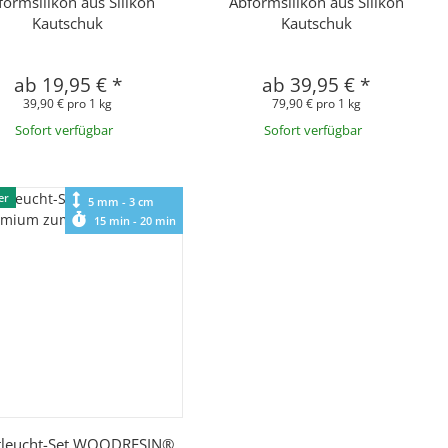
formsilikon aus Silikon
Abformsilikon aus Silikon
Kautschuk
Kautschuk
ab
19,95 €
*
ab
39,95 €
*
39,90 € pro 1 kg
79,90 € pro 1 kg
Sofort verfügbar
Sofort verfügbar
er
5 mm - 3 cm
15 min - 20 min
Schnellkauf
tleucht-Set WOODRESIN®