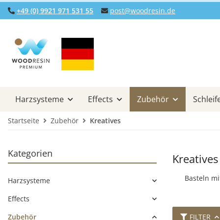
+49 (0) 9921 971 531 55
post@woodresin.de
Harzsysteme
Effects
Zubehör
Schleif
Startseite
Zubehör
Kreatives
Kategorien
Kreatives
Basteln mi
Harzsysteme
Effects
Zubehör
FILTER