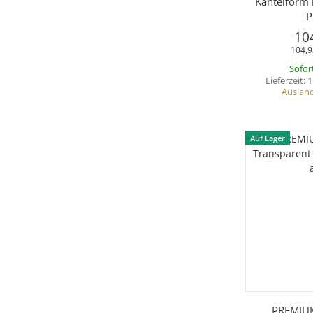
Kantelform m
P
10
104,9
Sofor
Lieferzeit:
1
Auslan
Auf Lager
Sc
PREMIUM