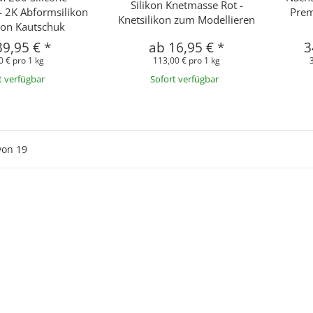
Silikon Knetmasse Rot -
- 2K Abformsilikon
Prem
Knetsilikon zum Modellieren
ikon Kautschuk
39,95 €
*
ab
16,95 €
*
3
0 € pro 1 kg
113,00 € pro 1 kg
t verfügbar
Sofort verfügbar
von
19