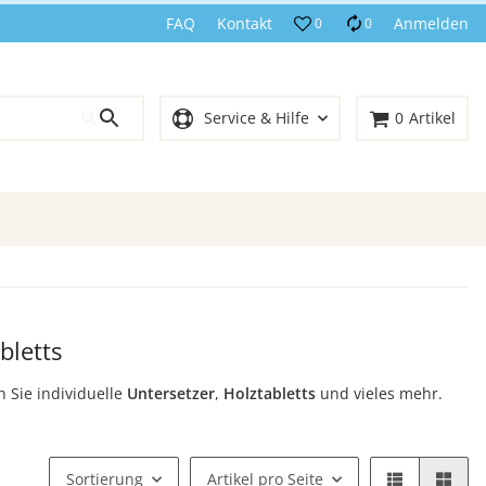
FAQ
Kontakt
Anmelden
0
0
Service & Hilfe
0
Artikel
bletts
n Sie individuelle
Untersetzer
,
Holztabletts
und vieles mehr.
Sortierung
Artikel pro Seite