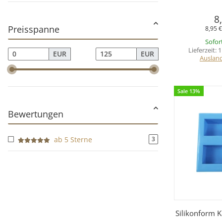
8
Preisspanne
8,95 €
Sofor
Lieferzeit:
1
EUR
EUR
Auslan
Sale 13%
Bewertungen
ab 5 Sterne
3
Sc
Silikonform K