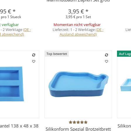
,95 €
*
3,95 €
*
 pro 1 Stueck
3,95 € pro 1 Set
t verfügbar
Momentan nicht verfügbar
 - 2 Werktage
(DE -
Lieferzeit:
1 - 2 Werktage
(DE -
Lie
d abweichend)
Ausland abweichend)
Top bewertet
Auf Lag
hnellkauf
Schnellkauf
antel 138 x 48 x 38
Siliko
Silikonform Spezial Brotzeitbrett