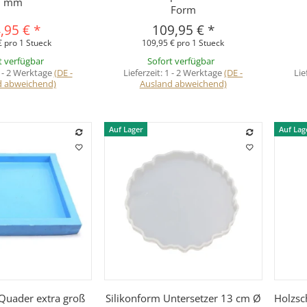
mm
Form
,95 €
*
109,95 €
*
€ pro 1 Stueck
109,95 € pro 1 Stueck
t verfügbar
Sofort verfügbar
 - 2 Werktage
(DE -
Lieferzeit:
1 - 2 Werktage
(DE -
Lie
d abweichend)
Ausland abweichend)
Auf Lager
Auf Lag
hnellkauf
Schnellkauf
 Quader extra groß
Silikonform Untersetzer 13 cm Ø
Holzsc