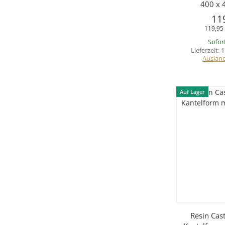
400 x 
11
119,95 
Sofor
Lieferzeit:
1
Auslan
Auf Lager
Sc
Resin Cast