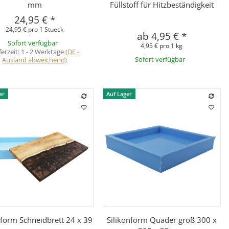
mm
Füllstoff für Hitzbeständigkeit
24,95 €
*
24,95 € pro 1 Stueck
ab
4,95 €
*
Sofort verfügbar
4,95 € pro 1 kg
ferzeit:
1 - 2 Werktage
(DE -
Ausland abweichend)
Sofort verfügbar
er
Auf Lager
Schnellkauf
Schnellkauf
nform Schneidbrett 24 x 39
Silikonform Quader groß 300 x