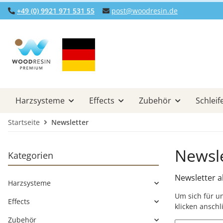
+49 (0) 9921 971 531 55
post@woodresin.de
Harzsysteme
Effects
Zubehör
Schleif
Startseite
Newsletter
Newsle
Kategorien
Newsletter a
Harzsysteme
Um sich für un
Effects
klicken ansch
Zubehör