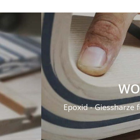
WO
Epoxid - Giessharze f