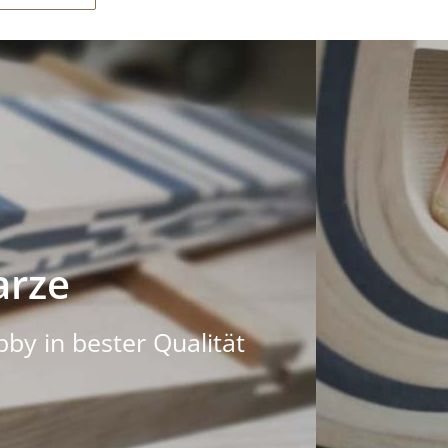
rze
bby in bester Qualität