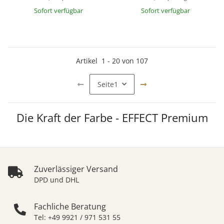
Sofort verfügbar
Sofort verfügbar
Artikel
1
-
20
von
107
Seite
1
PERLGLANZ
Die Kraft der Farbe - EFFECT Premium
FARBEN
UND
LICHTDURCHLÄSSIGES
DECKENDE
SPEKTAKULÄRE
LEUCHTENDE
FÜR
EINFÄRBEN
METALLIC
FARBPASTEN
FARBERLEBNISSE
KUNSTWERKE
HOLZINFILTRATION
EFFEKTE
Zuverlässiger Versand
DPD und DHL
Fachliche Beratung
Tel: +49 9921 / 971 531 55