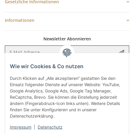
Gesetzliche Informationen
Informationen
Newsletter Abonnieren
E-Mail-Adresse
Anme
Wie wir Cookies & Co nutzen
Bitte senden Sie mir entsprechend Ihrer
Datenschutzerklärung
regelmäßig
und jederzeit widerruflich Informationen zu Ihrem Produktsortiment per E-
Mail zu.
Durch Klicken auf „Alle akzeptieren“ gestatten Sie den
Einsatz folgender Dienste auf unserer Website: YouTube,
Google Analytics, Google Ads, Google Tag Manager,
5 €
Newsletter abonnieren und
Rabatt-Guschein erhalten.
ReCaptcha, Brevo. Sie können die Einstellung jederzeit
Für Ihren nächsten Einkauf in unserem WOODResin-Shop.
ändern (Fingerabdruck-Icon links unten). Weitere Details
Den Gutschein erhalten Sie per Email nach der erfolgreichen
finden Sie unter
Konfigurieren
und in unserer
Bestätigung Ihrer Email-Adresse.
Datenschutzerklärung
.
Impressum
|
Datenschutz