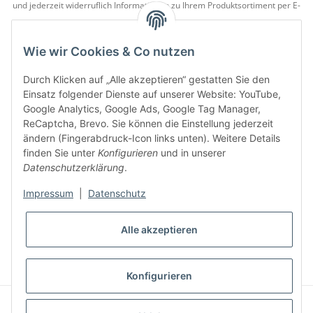
und jederzeit widerruflich Informationen zu Ihrem Produktsortiment per E-
Mail zu.
Wie wir Cookies & Co nutzen
5 €
Newsletter abonnieren und
Rabatt-Guschein erhalten.
Für Ihren nächsten Einkauf in unserem WOODResin-Shop.
Durch Klicken auf „Alle akzeptieren“ gestatten Sie den
Den Gutschein erhalten Sie per Email nach der erfolgreichen
Einsatz folgender Dienste auf unserer Website: YouTube,
Bestätigung Ihrer Email-Adresse.
Google Analytics, Google Ads, Google Tag Manager,
ReCaptcha, Brevo. Sie können die Einstellung jederzeit
ändern (Fingerabdruck-Icon links unten). Weitere Details
finden Sie unter
Konfigurieren
und in unserer
Datenschutzerklärung
.
Impressum
|
Datenschutz
* Alle Preise inkl. gesetzlicher USt., zzgl.
Versand
Alle akzeptieren
VERTRAG WIDERRUFEN
Konfigurieren
© S u. K Hock GmbH