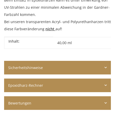
Beim Einsatz in Epoxidharzen kann es unter Einwirkung von
UV-Strahlen zu einer minimalen Abweichung in der Gardner-
Farbzahl kommen.
Bei unseren transparenten Acryl- und Polyurethanharzen tritt
diese Farbveränderung
nicht
auf!
Inhalt:
Produkteigenschaft
Wert
40,00 ml
Sicherheitshinweise
Epoxidharz-Rechner
Bewertungen