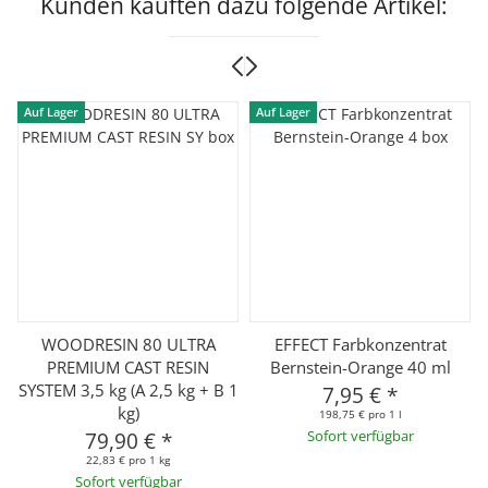
Kunden kauften dazu folgende Artikel:
Auf Lager
Auf Lager
n
WOODRESIN 80 ULTRA
EFFECT Farbkonzentrat
PREMIUM CAST RESIN
Bernstein-Orange 40 ml
SYSTEM 3,5 kg (A 2,5 kg + B 1
7,95 €
*
kg)
198,75 € pro 1 l
79,90 €
*
Sofort verfügbar
22,83 € pro 1 kg
Sofort verfügbar