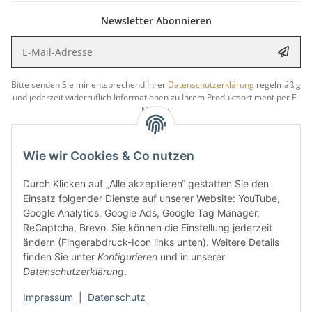
Newsletter Abonnieren
E-Mail-Adresse
Anme
Bitte senden Sie mir entsprechend Ihrer
Datenschutzerklärung
regelmäßig
und jederzeit widerruflich Informationen zu Ihrem Produktsortiment per E-
Mail zu.
5 €
Newsletter abonnieren und
Rabatt-Guschein erhalten.
Wie wir Cookies & Co nutzen
Für Ihren nächsten Einkauf in unserem WOODResin-Shop.
Den Gutschein erhalten Sie per Email nach der erfolgreichen
Durch Klicken auf „Alle akzeptieren“ gestatten Sie den
Bestätigung Ihrer Email-Adresse.
Einsatz folgender Dienste auf unserer Website: YouTube,
Google Analytics, Google Ads, Google Tag Manager,
ReCaptcha, Brevo. Sie können die Einstellung jederzeit
ändern (Fingerabdruck-Icon links unten). Weitere Details
finden Sie unter
Konfigurieren
und in unserer
Datenschutzerklärung
.
Impressum
|
Datenschutz