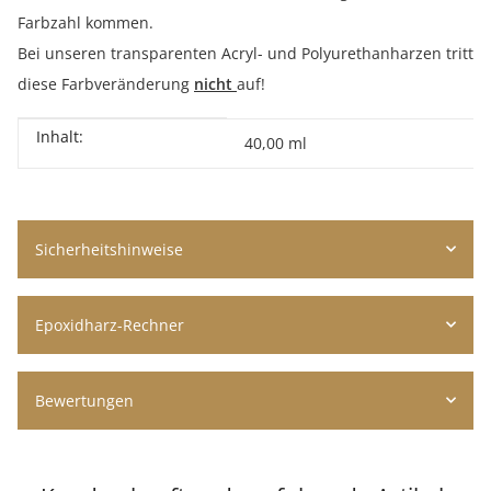
Farbzahl kommen.
Bei unseren transparenten Acryl- und Polyurethanharzen tritt
diese Farbveränderung
nicht
auf!
Inhalt:
Produkteigenschaft
Wert
40,00 ml
Sicherheitshinweise
Epoxidharz-Rechner
Bewertungen