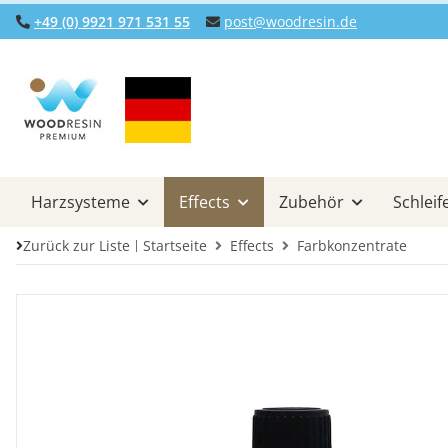
+49 (0) 9921 971 531 55
post@woodresin.de
Harzsysteme
Effects
Zubehör
Schleif
Zurück zur Liste
Startseite
Effects
Farbkonzentrate