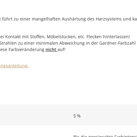
 führt zu einer mangelhaften Aushärtung des Harzsystems und k
 Kontakt mit Stoffen, Möbelstücken, etc. Flecken hinterlassen!
-Strahlen zu einer minimalen Abweichung in der Gardner-Farbzah
 diese Farbveränderung
nicht
auf!
ungsanleitung.
5 %
Bis die gewünschte Farbintensit