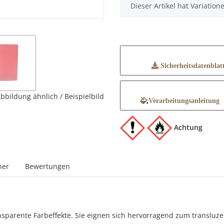
x
Dieser Artikel hat Variatio
Sicherheitsdatenblat
bbildung ähnlich / Beispielbild
Verarbeitungsanleitung
Achtung
ner
Bewertungen
nsparente Farbeffekte. Sie eignen sich hervorragend zum translu