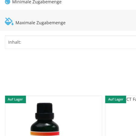
Minimale Zugabemenge
Maximale Zugabemenge
Produkteigenschaft
Wert
Inhalt:
Auf Lager
Auf Lager