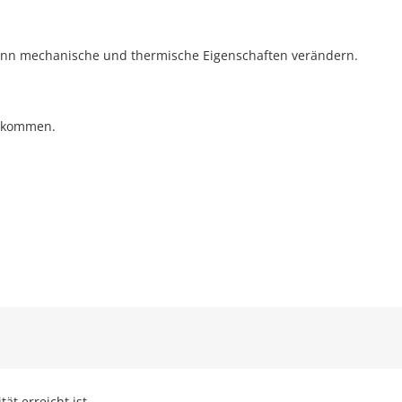
ann mechanische und thermische Eigenschaften verändern.
l kommen.
ät erreicht ist