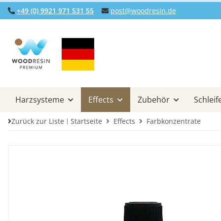
+49 (0) 9921 971 531 55
post@woodresin.de
Harzsysteme
Effects
Zubehör
Schleif
Zurück zur Liste
Startseite
Effects
Farbkonzentrate