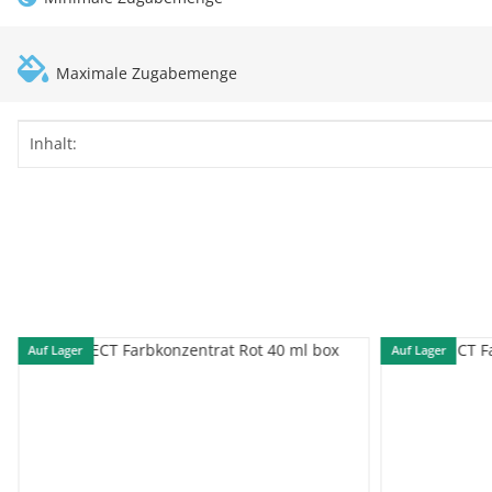
Maximale Zugabemenge
Produkteigenschaft
Wert
Inhalt:
Auf Lager
Auf Lager