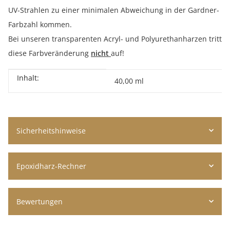
UV-Strahlen zu einer minimalen Abweichung in der Gardner-
Farbzahl kommen.
Bei unseren transparenten Acryl- und Polyurethanharzen tritt
diese Farbveränderung
nicht
auf!
Inhalt:
Produkteigenschaft
Wert
40,00 ml
Sicherheitshinweise
Epoxidharz-Rechner
Bewertungen