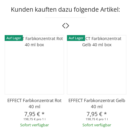
Kunden kauften dazu folgende Artikel:
Auf Lager
Auf Lager
u
EFFECT Farbkonzentrat Rot
EFFECT Farbkonzentrat Gelb
40 ml
40 ml
7,95 €
*
7,95 €
*
198,75 € pro 1 l
198,75 € pro 1 l
Sofort verfügbar
Sofort verfügbar