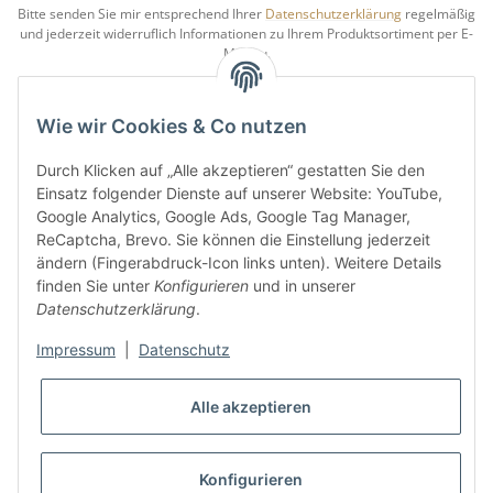
Bitte senden Sie mir entsprechend Ihrer
Datenschutzerklärung
regelmäßig
und jederzeit widerruflich Informationen zu Ihrem Produktsortiment per E-
Mail zu.
5 €
Newsletter abonnieren und
Rabatt-Guschein erhalten.
Wie wir Cookies & Co nutzen
Für Ihren nächsten Einkauf in unserem WOODResin-Shop.
Den Gutschein erhalten Sie per Email nach der erfolgreichen
Durch Klicken auf „Alle akzeptieren“ gestatten Sie den
Bestätigung Ihrer Email-Adresse.
Einsatz folgender Dienste auf unserer Website: YouTube,
Google Analytics, Google Ads, Google Tag Manager,
ReCaptcha, Brevo. Sie können die Einstellung jederzeit
ändern (Fingerabdruck-Icon links unten). Weitere Details
finden Sie unter
Konfigurieren
und in unserer
Datenschutzerklärung
.
Impressum
|
Datenschutz
* Alle Preise inkl. gesetzlicher USt., zzgl.
Versand
Alle akzeptieren
VERTRAG WIDERRUFEN
Konfigurieren