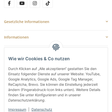
facebook
youtube
instagram
tiktok
Gesetzliche Informationen
Informationen
Newsletter Abonnieren
Wie wir Cookies & Co nutzen
E-Mail-Adresse
Durch Klicken auf „Alle akzeptieren“ gestatten Sie den
Anme
Einsatz folgender Dienste auf unserer Website: YouTube,
Bitte senden Sie mir entsprechend Ihrer
Datenschutzerklärung
regelmäßig
Google Analytics, Google Ads, Google Tag Manager,
und jederzeit widerruflich Informationen zu Ihrem Produktsortiment per E-
ReCaptcha, Brevo. Sie können die Einstellung jederzeit
Mail zu.
ändern (Fingerabdruck-Icon links unten). Weitere Details
finden Sie unter
Konfigurieren
und in unserer
5 €
Newsletter abonnieren und
Rabatt-Guschein erhalten.
Datenschutzerklärung
.
Für Ihren nächsten Einkauf in unserem WOODResin-Shop.
Den Gutschein erhalten Sie per Email nach der erfolgreichen
Impressum
|
Datenschutz