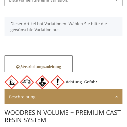
Bitte wählen Sie eine Variation.
x
Dieser Artikel hat Variationen. Wählen Sie bitte die
gewünschte Variation aus.
Verarbeitungsanleitung
Achtung
Gefahr
Beschreibung
WOODRESIN VOLUME + PREMIUM CAST
RESIN SYSTEM