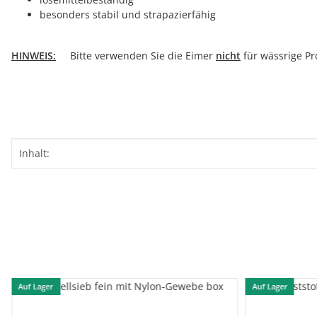
besonders stabil und strapazierfähig
HINWEIS:
Bitte verwenden Sie die Eimer
nicht
für wässrige Pr
Produkteigenschaft
Wert
Inhalt:
Auf Lager
Auf Lager