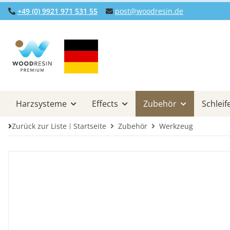
+49 (0) 9921 971 531 55
post@woodresin.de
Harzsysteme
Effects
Zubehör
Schleif
Zurück zur Liste
Startseite
Zubehör
Werkzeug