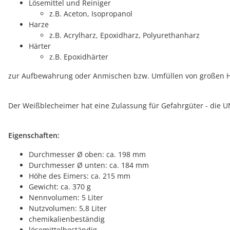
Lösemittel und Reiniger
z.B. Aceton, Isopropanol
Harze
z.B. Acrylharz, Epoxidharz, Polyurethanharz
Härter
z.B. Epoxidhärter
zur Aufbewahrung oder Anmischen bzw. Umfüllen von großen 
Der Weißblecheimer hat eine Zulassung für Gefahrgüter - die U
Eigenschaften:
Durchmesser Ø oben: ca. 198 mm
Durchmesser Ø unten: ca. 184 mm
Höhe des Eimers: ca. 215 mm
Gewicht: ca. 370 g
Nennvolumen: 5 Liter
Nutzvolumen: 5,8 Liter
chemikalienbeständig
lösemittelbeständig