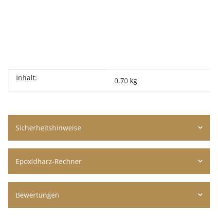
Inhalt:
Produkteigenschaft
Wert
0,70 kg
Sicherheitshinweise
Epoxidharz-Rechner
Bewertungen