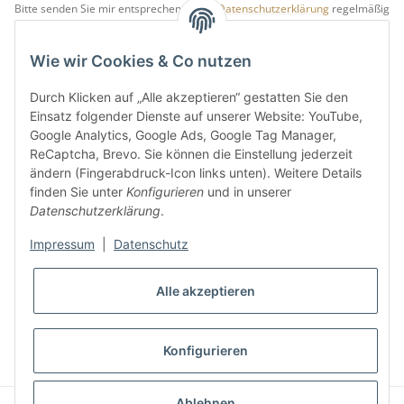
Bitte senden Sie mir entsprechend Ihrer
Datenschutzerklärung
regelmäßig
und jederzeit widerruflich Informationen zu Ihrem Produktsortiment per E-
Mail zu.
Wie wir Cookies & Co nutzen
5 €
Newsletter abonnieren und
Rabatt-Guschein erhalten.
Durch Klicken auf „Alle akzeptieren“ gestatten Sie den
Für Ihren nächsten Einkauf in unserem WOODResin-Shop.
Einsatz folgender Dienste auf unserer Website: YouTube,
Den Gutschein erhalten Sie per Email nach der erfolgreichen
Google Analytics, Google Ads, Google Tag Manager,
Bestätigung Ihrer Email-Adresse.
ReCaptcha, Brevo. Sie können die Einstellung jederzeit
ändern (Fingerabdruck-Icon links unten). Weitere Details
finden Sie unter
Konfigurieren
und in unserer
Datenschutzerklärung
.
Impressum
|
Datenschutz
Alle akzeptieren
* Alle Preise inkl. gesetzlicher USt., zzgl.
Versand
Konfigurieren
VERTRAG WIDERRUFEN
Ablehnen