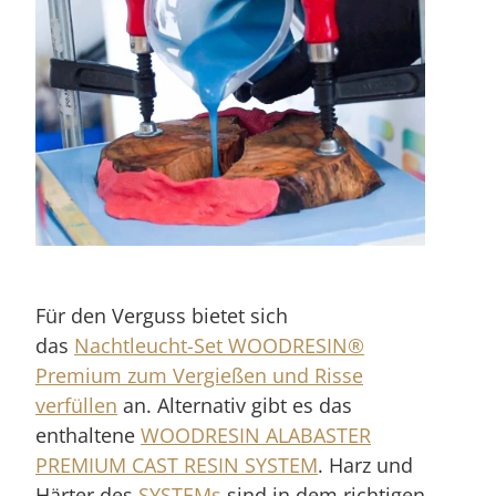
Für den Verguss bietet sich
das
Nachtleucht-Set WOODRESIN®
Premium zum Vergießen und Risse
verfüllen
an. Alternativ gibt es das
enthaltene
WOODRESIN ALABASTER
PREMIUM CAST RESIN SYSTEM
. Harz und
Härter des
SYSTEMs
sind in dem richtigen