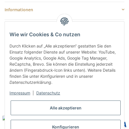
Informationen
Newsletter Abonnieren
Wie wir Cookies & Co nutzen
E-Mail-Adresse
Durch Klicken auf „Alle akzeptieren“ gestatten Sie den
Anme
Einsatz folgender Dienste auf unserer Website: YouTube,
Bitte senden Sie mir entsprechend Ihrer
Datenschutzerklärung
regelmäßig
Google Analytics, Google Ads, Google Tag Manager,
und jederzeit widerruflich Informationen zu Ihrem Produktsortiment per E-
ReCaptcha, Brevo. Sie können die Einstellung jederzeit
Mail zu.
ändern (Fingerabdruck-Icon links unten). Weitere Details
finden Sie unter
Konfigurieren
und in unserer
5 €
Newsletter abonnieren und
Rabatt-Guschein erhalten.
Datenschutzerklärung
.
Für Ihren nächsten Einkauf in unserem WOODResin-Shop.
Den Gutschein erhalten Sie per Email nach der erfolgreichen
Impressum
|
Datenschutz
Bestätigung Ihrer Email-Adresse.
Alle akzeptieren
Konfigurieren