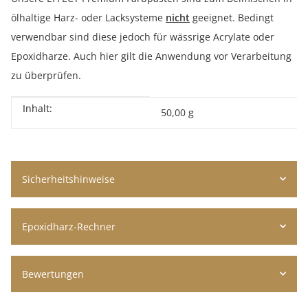
ölhaltige Harz- oder Lacksysteme
nicht
geeignet. Bedingt
verwendbar sind diese jedoch für wässrige Acrylate oder
Epoxidharze. Auch hier gilt die Anwendung vor Verarbeitung
zu überprüfen.
Inhalt:
Produkteigenschaft
Wert
50,00 g
Sicherheitshinweise
Epoxidharz-Rechner
Bewertungen