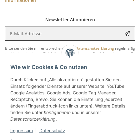
Informationen
Newsletter Abonnieren
E-Mail-Adresse
Anme
Bitte senden Sie mir entsprechend Ihrer
Datenschutzerklärung
regelmäßig
und jederzeit widerruflich Informationen zu Ihrem Produktsortiment per E-
Mail zu.
Wie wir Cookies & Co nutzen
5 €
Newsletter abonnieren und
Rabatt-Guschein erhalten.
Durch Klicken auf „Alle akzeptieren“ gestatten Sie den
Für Ihren nächsten Einkauf in unserem WOODResin-Shop.
Einsatz folgender Dienste auf unserer Website: YouTube,
Den Gutschein erhalten Sie per Email nach der erfolgreichen
Google Analytics, Google Ads, Google Tag Manager,
Bestätigung Ihrer Email-Adresse.
ReCaptcha, Brevo. Sie können die Einstellung jederzeit
ändern (Fingerabdruck-Icon links unten). Weitere Details
finden Sie unter
Konfigurieren
und in unserer
Datenschutzerklärung
.
Impressum
|
Datenschutz