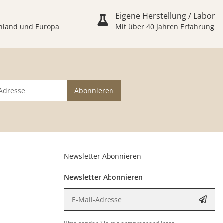
Eigene Herstellung / Labor
schland und Europa
Mit über 40 Jahren Erfahrung
Abonnieren
Newsletter Abonnieren
Newsletter Abonnieren
E-Mail-Adresse
Anme
Bitte senden Sie mir entsprechend Ihrer