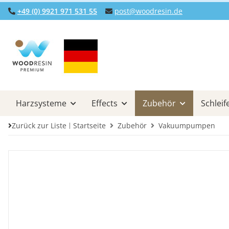
+49 (0) 9921 971 531 55
post@woodresin.de
Harzsysteme
Effects
Zubehör
Schleif
Zurück zur Liste
Startseite
Zubehör
Vakuumpumpen