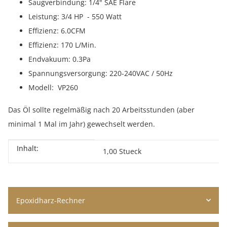
Saugverbindung: 1/4" SAE Flare
Leistung: 3/4 HP - 550 Watt
Effizienz: 6.0CFM
Effizienz: 170 L/Min.
Endvakuum: 0.3Pa
Spannungsversorgung: 220-240VAC / 50Hz
Modell: VP260
Das Öl sollte regelmäßig nach 20 Arbeitsstunden (aber
minimal 1 Mal im Jahr) gewechselt werden.
Inhalt:
Produkteigenschaft
Wert
1,00 Stueck
Epoxidharz-Rechner