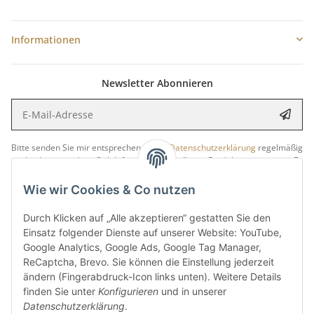
Informationen
Newsletter Abonnieren
E-Mail-Adresse
Anme
Bitte senden Sie mir entsprechend Ihrer
Datenschutzerklärung
regelmäßig
und jederzeit widerruflich Informationen zu Ihrem Produktsortiment per E-
Mail zu.
Wie wir Cookies & Co nutzen
5 €
Newsletter abonnieren und
Rabatt-Guschein erhalten.
Durch Klicken auf „Alle akzeptieren“ gestatten Sie den
Für Ihren nächsten Einkauf in unserem WOODResin-Shop.
Einsatz folgender Dienste auf unserer Website: YouTube,
Den Gutschein erhalten Sie per Email nach der erfolgreichen
Google Analytics, Google Ads, Google Tag Manager,
Bestätigung Ihrer Email-Adresse.
ReCaptcha, Brevo. Sie können die Einstellung jederzeit
ändern (Fingerabdruck-Icon links unten). Weitere Details
finden Sie unter
Konfigurieren
und in unserer
Datenschutzerklärung
.