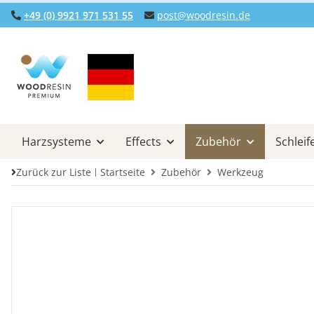
+49 (0) 9921 971 531 55
post@woodresin.de
Harzsysteme
Effects
Zubehör
Schleif
Zurück zur Liste
Startseite
Zubehör
Werkzeug