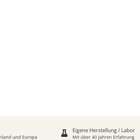
rze
bby in bester Qualität
Eigene Herstellung / Labor
schland und Europa
Mit über 40 Jahren Erfahrung