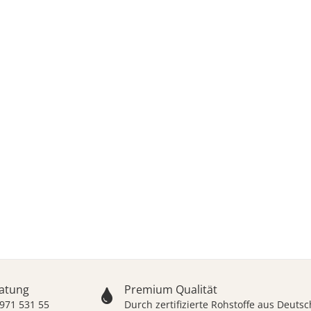
ODRESIN® Premium-Ha
ür Schreiner, Tischler, Handwerker, Ho
ratung
Premium Qualität
 971 531 55
Durch zertifizierte Rohstoffe aus Deut