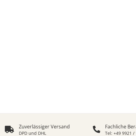
WO
Epoxid - Giessharze f
Zuverlässiger Versand
Fachliche Be
DPD und DHL
Tel: +49 9921 /