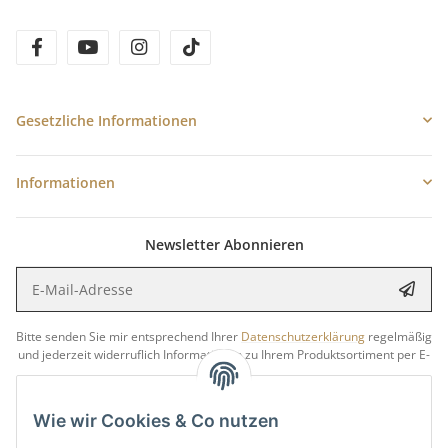
facebook
youtube
instagram
tiktok
Gesetzliche Informationen
Informationen
Newsletter Abonnieren
E-Mail-Adresse
Anme
Bitte senden Sie mir entsprechend Ihrer
Datenschutzerklärung
regelmäßig
und jederzeit widerruflich Informationen zu Ihrem Produktsortiment per E-
Mail zu.
Wie wir Cookies & Co nutzen
5 €
Newsletter abonnieren und
Rabatt-Guschein erhalten.