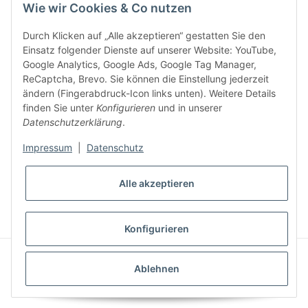
Wie wir Cookies & Co nutzen
Für Ihren nächsten Einkauf in unserem WOODResin-Shop.
Den Gutschein erhalten Sie per Email nach der erfolgreichen
Durch Klicken auf „Alle akzeptieren“ gestatten Sie den
Bestätigung Ihrer Email-Adresse.
Einsatz folgender Dienste auf unserer Website: YouTube,
Google Analytics, Google Ads, Google Tag Manager,
ReCaptcha, Brevo. Sie können die Einstellung jederzeit
ändern (Fingerabdruck-Icon links unten). Weitere Details
finden Sie unter
Konfigurieren
und in unserer
Datenschutzerklärung
.
Impressum
|
Datenschutz
* Alle Preise inkl. gesetzlicher USt., zzgl.
Versand
Alle akzeptieren
VERTRAG WIDERRUFEN
Konfigurieren
© S u. K Hock GmbH
Powered by
JTL-Shop
|
AVIA JTL-Shop Template
Ablehnen