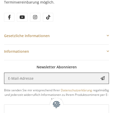
Terminvereinbarung möglich.
facebook
youtube
instagram
tiktok
Gesetzliche Informationen
Informationen
Newsletter Abonnieren
E-Mail-Adresse
Anme
Bitte senden Sie mir entsprechend Ihrer
Datenschutzerklärung
regelmäßig
und jederzeit widerruflich Informationen zu Ihrem Produktsortiment per E-
Mail zu.
5 €
Newsletter abonnieren und
Rabatt-Guschein erhalten.