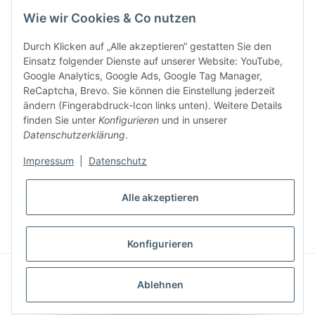
Wie wir Cookies & Co nutzen
5 €
Newsletter abonnieren und
Rabatt-Guschein erhalten.
Für Ihren nächsten Einkauf in unserem WOODResin-Shop.
Durch Klicken auf „Alle akzeptieren“ gestatten Sie den
Den Gutschein erhalten Sie per Email nach der erfolgreichen
Einsatz folgender Dienste auf unserer Website: YouTube,
Bestätigung Ihrer Email-Adresse.
Google Analytics, Google Ads, Google Tag Manager,
ReCaptcha, Brevo. Sie können die Einstellung jederzeit
ändern (Fingerabdruck-Icon links unten). Weitere Details
finden Sie unter
Konfigurieren
und in unserer
Datenschutzerklärung
.
Impressum
|
Datenschutz
* Alle Preise inkl. gesetzlicher USt., zzgl.
Versand
Alle akzeptieren
VERTRAG WIDERRUFEN
Konfigurieren
© S u. K Hock GmbH
Powered by
JTL-Shop
|
AVIA JTL-Shop Template
Ablehnen