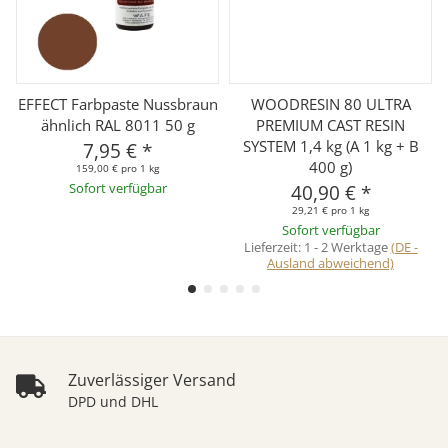
EFFECT Farbpaste Nussbraun
WOODRESIN 80 ULTRA
A
ähnlich RAL 8011 50 g
PREMIUM CAST RESIN
SYSTEM 1,4 kg (A 1 kg + B
7,95 €
*
400 g)
159,00 € pro 1 kg
Sofort verfügbar
40,90 €
*
29,21 € pro 1 kg
Sofort verfügbar
Lieferzeit:
1 - 2 Werktage
(DE -
Ausland abweichend)
Zuverlässiger Versand
DPD und DHL