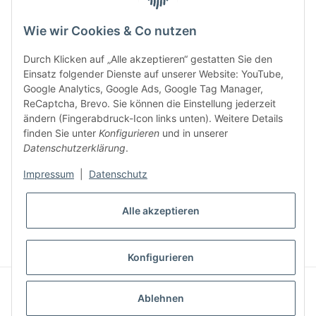
5 €
Newsletter abonnieren und
Rabatt-Guschein erhalten.
Wie wir Cookies & Co nutzen
Für Ihren nächsten Einkauf in unserem WOODResin-Shop.
Den Gutschein erhalten Sie per Email nach der erfolgreichen
Durch Klicken auf „Alle akzeptieren“ gestatten Sie den
Bestätigung Ihrer Email-Adresse.
Einsatz folgender Dienste auf unserer Website: YouTube,
Google Analytics, Google Ads, Google Tag Manager,
ReCaptcha, Brevo. Sie können die Einstellung jederzeit
ändern (Fingerabdruck-Icon links unten). Weitere Details
finden Sie unter
Konfigurieren
und in unserer
Datenschutzerklärung
.
Impressum
|
Datenschutz
* Alle Preise inkl. gesetzlicher USt., zzgl.
Versand
Alle akzeptieren
VERTRAG WIDERRUFEN
Konfigurieren
© S u. K Hock GmbH
Powered by
JTL-Shop
|
AVIA JTL-Shop Template
Ablehnen