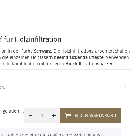
 für Holzinfiltration
ation in der Farbe
Schwarz
. Die Holzinfiltrationsfarben erschaffen
n die einzelnen Holzfasern
beeindruckende Effekte
. Verwenden
arben in Kombination mit unseren
Holzinfiltrationsharzen
.
on.
geladen ...
IN DEN WARENKORB
nen. Wählen Sie bitte die gewünschte Variation aus.