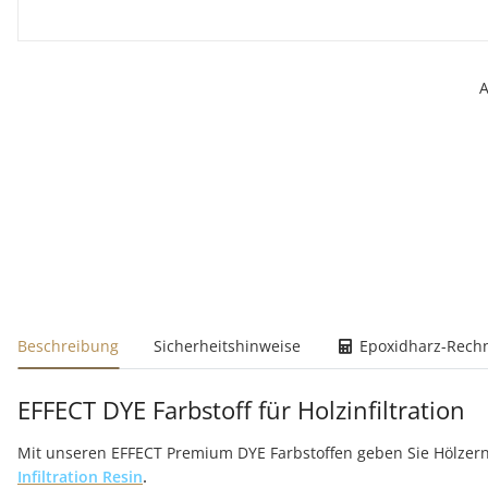
A
weitere Registerkarten anzeigen
Beschreibung
Sicherheitshinweise
Epoxidharz-Rech
EFFECT DYE Farbstoff für Holzinfiltration
Mit unseren EFFECT Premium DYE Farbstoffen geben Sie Hölzer
Infiltration Resin
.