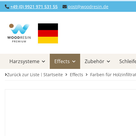
+49 (0) 9921 971 531 55
post@woodresin.de
Harzsysteme
Effects
Zubehör
Schleif
Zurück zur Liste
Startseite
Effects
Farben für Holzinfiltra