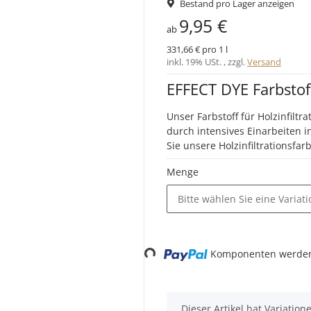
Bestand pro Lager anzeigen
9,95 €
ab
331,66 € pro 1 l
inkl. 19% USt. , zzgl.
Versand
EFFECT DYE Farbstoff
Unser Farbstoff für Holzinfiltr
durch intensives Einarbeiten i
Sie unsere Holzinfiltrationsf
Menge
Bitte wählen Sie eine Variati
Loading...
Komponenten werden 
x
Dieser Artikel hat Variatio