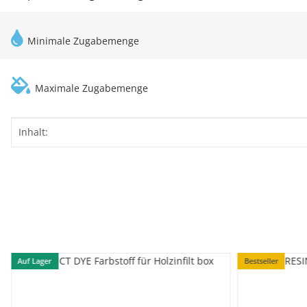
Minimale Zugabemenge
Maximale Zugabemenge
Produkteigenschaft
Wert
Inhalt:
Auf Lager
Bestseller