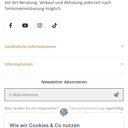
Vor Ort Beratung, Verkauf und Abholung jederzeit nach
Terminvereinbarung möglich.
facebook
youtube
instagram
tiktok
Gesetzliche Informationen
Informationen
Newsletter Abonnieren
E-Mail-Adresse
Anme
Bitte senden Sie mir entsprechend Ihrer
Datenschutzerklärung
regelmäßig
und jederzeit widerruflich Informationen zu Ihrem Produktsortiment per E-
Mail zu.
Wie wir Cookies & Co nutzen