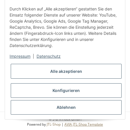
5 €
Newsletter abonnieren und
Rabatt-Guschein erhalten.
Durch Klicken auf „Alle akzeptieren“ gestatten Sie den
Für Ihren nächsten Einkauf in unserem WOODResin-Shop.
Einsatz folgender Dienste auf unserer Website: YouTube,
Den Gutschein erhalten Sie per Email nach der erfolgreichen
Google Analytics, Google Ads, Google Tag Manager,
Bestätigung Ihrer Email-Adresse.
ReCaptcha, Brevo. Sie können die Einstellung jederzeit
ändern (Fingerabdruck-Icon links unten). Weitere Details
finden Sie unter
Konfigurieren
und in unserer
Datenschutzerklärung
.
Impressum
|
Datenschutz
Alle akzeptieren
* Alle Preise inkl. gesetzlicher USt., zzgl.
Versand
Konfigurieren
VERTRAG WIDERRUFEN
Ablehnen
© S u. K Hock GmbH
Powered by
JTL-Shop
|
AVIA JTL-Shop Template