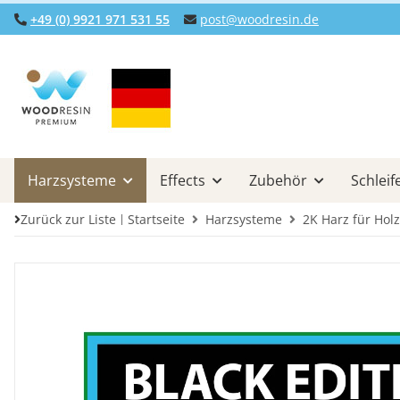
+49 (0) 9921 971 531 55
post@woodresin.de
Harzsysteme
Effects
Zubehör
Schleif
Zurück zur Liste
Startseite
Harzsysteme
2K Harz für Holz