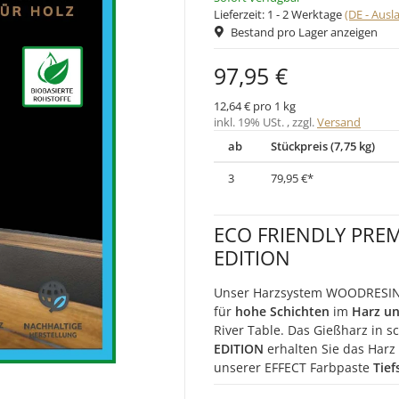
Lieferzeit:
1 - 2 Werktage
(DE - Aus
Bestand pro Lager anzeigen
97,95 €
12,64 € pro 1 kg
inkl. 19% USt. , zzgl.
Versand
ab
Stückpreis (7,75 kg)
3
79,95 €
*
ECO FRIENDLY PREM
EDITION
Unser Harzsystem WOODRESIN 
für
hohe Schichten
im
Harz un
River Table. Das Gießharz in s
EDITION
erhalten Sie das Har
unserer EFFECT Farbpaste
Tie