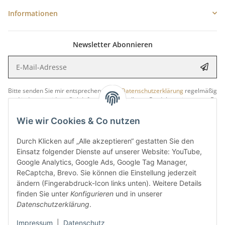
Informationen
Newsletter Abonnieren
E-Mail-Adresse
Anme
Bitte senden Sie mir entsprechend Ihrer
Datenschutzerklärung
regelmäßig
und jederzeit widerruflich Informationen zu Ihrem Produktsortiment per E-
Mail zu.
Wie wir Cookies & Co nutzen
5 €
Newsletter abonnieren und
Rabatt-Guschein erhalten.
Durch Klicken auf „Alle akzeptieren“ gestatten Sie den
Für Ihren nächsten Einkauf in unserem WOODResin-Shop.
Einsatz folgender Dienste auf unserer Website: YouTube,
Den Gutschein erhalten Sie per Email nach der erfolgreichen
Google Analytics, Google Ads, Google Tag Manager,
Bestätigung Ihrer Email-Adresse.
ReCaptcha, Brevo. Sie können die Einstellung jederzeit
ändern (Fingerabdruck-Icon links unten). Weitere Details
finden Sie unter
Konfigurieren
und in unserer
Datenschutzerklärung
.
Impressum
|
Datenschutz