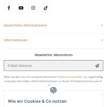
facebook
youtube
instagram
tiktok
Gesetzliche Informationen
Informationen
Newsletter Abonnieren
E-Mail-Adresse
Anme
Bitte senden Sie mir entsprechend Ihrer
Datenschutzerklärung
regelmäßig
und jederzeit widerruflich Informationen zu Ihrem Produktsortiment per E-
Mail zu.
5 €
Newsletter abonnieren und
Rabatt-Guschein erhalten.
Wie wir Cookies & Co nutzen
Für Ihren nächsten Einkauf in unserem WOODResin-Shop.