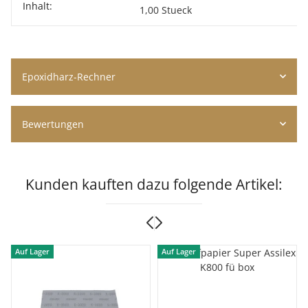
Inhalt:
Produkteigenschaft
Wert
1,00 Stueck
Epoxidharz-Rechner
Bewertungen
Kunden kauften dazu folgende Artikel:
Auf Lager
Auf Lager