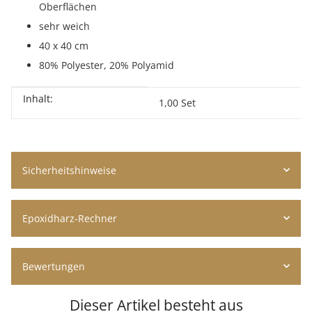
Oberflächen
sehr weich
40 x 40 cm
80% Polyester, 20% Polyamid
Inhalt:
Produkteigenschaft
Wert
1,00 Set
Sicherheitshinweise
Epoxidharz-Rechner
Bewertungen
Dieser Artikel besteht aus