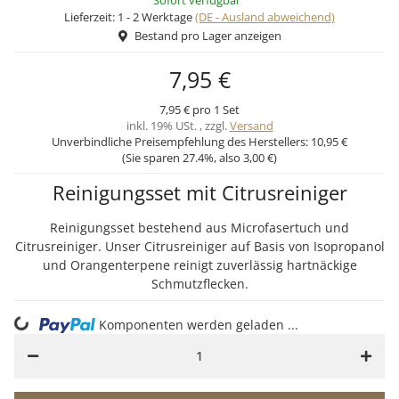
Sofort verfügbar
Lieferzeit:
1 - 2 Werktage
(DE - Ausland abweichend)
Bestand pro Lager anzeigen
7,95 €
7,95 € pro 1 Set
inkl. 19% USt. , zzgl.
Versand
Unverbindliche Preisempfehlung des Herstellers:
10,95 €
(Sie sparen
27.4%
, also
3,00 €
)
Reinigungsset mit Citrusreiniger
Reinigungsset bestehend aus Microfasertuch und
Citrusreiniger. Unser Citrusreiniger auf Basis von Isopropanol
und Orangenterpene reinigt zuverlässig hartnäckige
Schmutzflecken.
ng...
Komponenten werden geladen ...