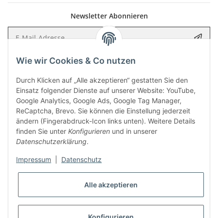
Newsletter Abonnieren
E-Mail-Adresse
Anme
Wie wir Cookies & Co nutzen
Bitte senden Sie mir entsprechend Ihrer
Datenschutzerklärung
regelmäßig
und jederzeit widerruflich Informationen zu Ihrem Produktsortiment per E-
Mail zu.
Durch Klicken auf „Alle akzeptieren“ gestatten Sie den
Einsatz folgender Dienste auf unserer Website: YouTube,
Google Analytics, Google Ads, Google Tag Manager,
5 €
Newsletter abonnieren und
Rabatt-Guschein erhalten.
ReCaptcha, Brevo. Sie können die Einstellung jederzeit
Für Ihren nächsten Einkauf in unserem WOODResin-Shop.
ändern (Fingerabdruck-Icon links unten). Weitere Details
Den Gutschein erhalten Sie per Email nach der erfolgreichen
finden Sie unter
Konfigurieren
und in unserer
Bestätigung Ihrer Email-Adresse.
Datenschutzerklärung
.
Impressum
|
Datenschutz
Alle akzeptieren
Konfigurieren