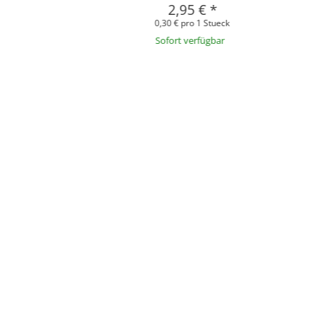
2,95 €
*
0,30 € pro 1 Stueck
Sofort verfügbar
rze
bby in bester Qualität