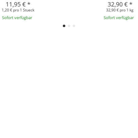
11,95 €
*
32,90 €
*
1,20 € pro 1 Stueck
32,90 € pro 1 kg
Sofort verfügbar
Sofort verfügbar
ODRESIN® Premium-Ha
ür Schreiner, Tischler, Handwerker, Ho