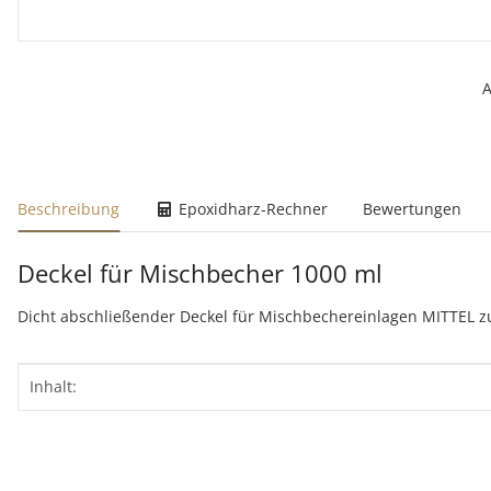
A
weitere Registerkarten anzeigen
Beschreibung
Epoxidharz-Rechner
Bewertungen
Deckel für Mischbecher 1000 ml
Dicht abschließender Deckel für Mischbechereinlagen MITTEL 
Produkteigenschaft
Wert
Inhalt: