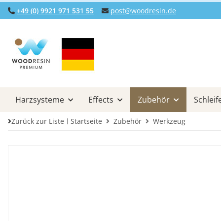
+49 (0) 9921 971 531 55
post@woodresin.de
Harzsysteme
Effects
Zubehör
Schleif
Zurück zur Liste
Startseite
Zubehör
Werkzeug