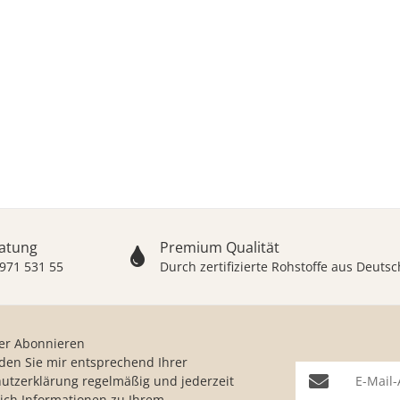
ratung
Premium Qualität
 971 531 55
Durch zertifizierte Rohstoffe aus Deut
er Abonnieren
nden Sie mir entsprechend Ihrer
E-Mail-Adresse
utzerklärung
regelmäßig und jederzeit
lich Informationen zu Ihrem