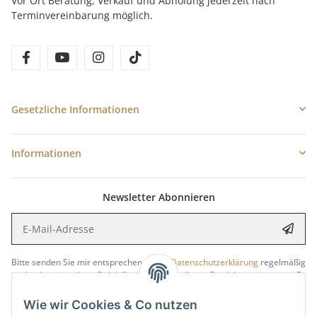
Vor Ort Beratung, Verkauf und Abholung jederzeit nach
Terminvereinbarung möglich.
facebook
youtube
instagram
tiktok
Gesetzliche Informationen
Informationen
Newsletter Abonnieren
E-Mail-Adresse
Anme
Bitte senden Sie mir entsprechend Ihrer
Datenschutzerklärung
regelmäßig
und jederzeit widerruflich Informationen zu Ihrem Produktsortiment per E-
Mail zu.
Wie wir Cookies & Co nutzen