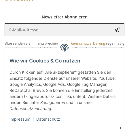
Newsletter Abonnieren
E-Mail-Adresse
Anme
Bitte senden Sie mir entsprechend Ihrer
Datenschutzerklärung
regelmäßig
und jederzeit widerruflich Informationen zu Ihrem Produktsortiment per E-
Mail zu.
Wie wir Cookies & Co nutzen
5 €
Newsletter abonnieren und
Rabatt-Guschein erhalten.
Durch Klicken auf „Alle akzeptieren“ gestatten Sie den
Für Ihren nächsten Einkauf in unserem WOODResin-Shop.
Einsatz folgender Dienste auf unserer Website: YouTube,
Den Gutschein erhalten Sie per Email nach der erfolgreichen
Google Analytics, Google Ads, Google Tag Manager,
Bestätigung Ihrer Email-Adresse.
ReCaptcha, Brevo. Sie können die Einstellung jederzeit
ändern (Fingerabdruck-Icon links unten). Weitere Details
finden Sie unter
Konfigurieren
und in unserer
Datenschutzerklärung
.
Impressum
|
Datenschutz