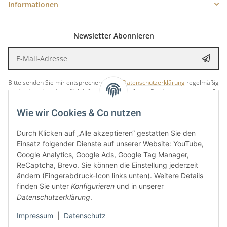
Informationen
Newsletter Abonnieren
E-Mail-Adresse
Anme
Bitte senden Sie mir entsprechend Ihrer
Datenschutzerklärung
regelmäßig
und jederzeit widerruflich Informationen zu Ihrem Produktsortiment per E-
Mail zu.
Wie wir Cookies & Co nutzen
5 €
Newsletter abonnieren und
Rabatt-Guschein erhalten.
Durch Klicken auf „Alle akzeptieren“ gestatten Sie den
Für Ihren nächsten Einkauf in unserem WOODResin-Shop.
Einsatz folgender Dienste auf unserer Website: YouTube,
Den Gutschein erhalten Sie per Email nach der erfolgreichen
Google Analytics, Google Ads, Google Tag Manager,
Bestätigung Ihrer Email-Adresse.
ReCaptcha, Brevo. Sie können die Einstellung jederzeit
ändern (Fingerabdruck-Icon links unten). Weitere Details
finden Sie unter
Konfigurieren
und in unserer
Datenschutzerklärung
.
Impressum
|
Datenschutz