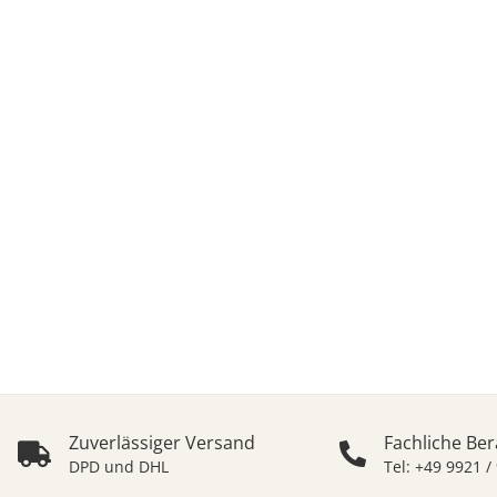
WO
Epoxid - Giessharze f
Zuverlässiger Versand
Fachliche Be
DPD und DHL
Tel: +49 9921 /