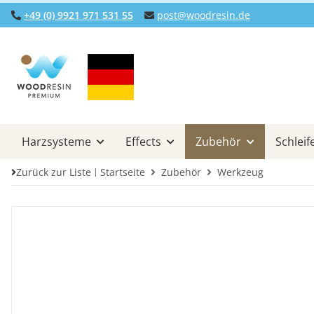
+49 (0) 9921 971 531 55
post@woodresin.de
Harzsysteme
Effects
Zubehör
Schleif
Zurück zur Liste
Startseite
Zubehör
Werkzeug