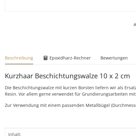
A
weitere Registerkarten anzeigen
Beschreibung
Epoxidharz-Rechner
Bewertungen
Kurzhaar Beschichtungswalze 10 x 2 cm
Die Beschichtungswalze mit kurzen Borsten liefern wir als Ersa
Resin. Vor allem gerne verwendet für Grundierungsarbeiten mit ur
Zur Verwendung mit einem passenden Metallbügel (Durchmess
Produkteigenschaft
Wert
Inhalt: