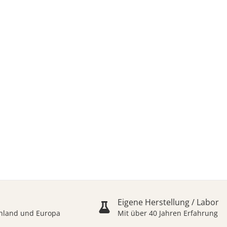
rze
bby in bester Qualität
Eigene Herstellung / Labor
schland und Europa
Mit über 40 Jahren Erfahrung