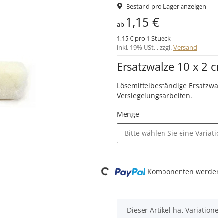
Bestand pro Lager anzeigen
1,15 €
ab
1,15 € pro 1 Stueck
inkl. 19% USt. , zzgl.
Versand
Ersatzwalze 10 x 2 
Lösemittelbeständige Ersatzwal
Versiegelungsarbeiten.
Menge
Bitte wählen Sie eine Variati
Komponenten werden 
Loading...
x
Dieser Artikel hat Variatio