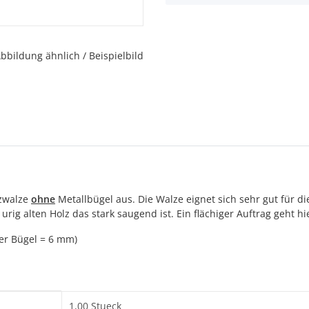
bbildung ähnlich / Beispielbild
tzwalze
ohne
Metallbügel aus. Die Walze eignet sich sehr gut fü
ig alten Holz das stark saugend ist. Ein flächiger Auftrag geht hi
er Bügel = 6 mm)
1,00 Stueck