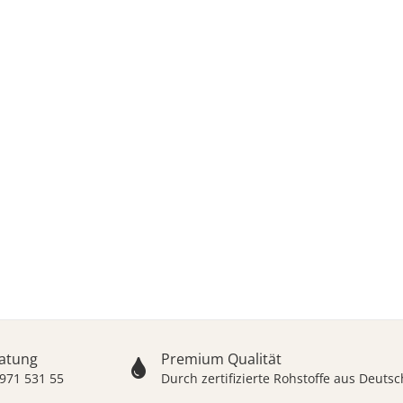
ODRESIN® Premium-Ha
ür Schreiner, Tischler, Handwerker, Ho
ratung
Premium Qualität
 971 531 55
Durch zertifizierte Rohstoffe aus Deut