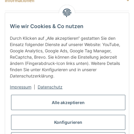
Informationen
Newsletter Abonnieren
Wie wir Cookies & Co nutzen
E-Mail-Adresse
Durch Klicken auf „Alle akzeptieren“ gestatten Sie den
Anme
Einsatz folgender Dienste auf unserer Website: YouTube,
Bitte senden Sie mir entsprechend Ihrer
Datenschutzerklärung
regelmäßig
Google Analytics, Google Ads, Google Tag Manager,
und jederzeit widerruflich Informationen zu Ihrem Produktsortiment per E-
ReCaptcha, Brevo. Sie können die Einstellung jederzeit
Mail zu.
ändern (Fingerabdruck-Icon links unten). Weitere Details
finden Sie unter
Konfigurieren
und in unserer
5 €
Newsletter abonnieren und
Rabatt-Guschein erhalten.
Datenschutzerklärung
.
Für Ihren nächsten Einkauf in unserem WOODResin-Shop.
Den Gutschein erhalten Sie per Email nach der erfolgreichen
Impressum
|
Datenschutz
Bestätigung Ihrer Email-Adresse.
Alle akzeptieren
Konfigurieren