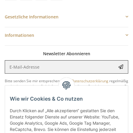
Gesetzliche Informationen
Informationen
Newsletter Abonnieren
E-Mail-Adresse
Anme
Bitte senden Sie mir entsprechend Ihrer
Datenschutzerklärung
regelmäßig
und jederzeit widerruflich Informationen zu Ihrem Produktsortiment per E-
Mail zu.
Wie wir Cookies & Co nutzen
5 €
Newsletter abonnieren und
Rabatt-Guschein erhalten.
Durch Klicken auf „Alle akzeptieren“ gestatten Sie den
Für Ihren nächsten Einkauf in unserem WOODResin-Shop.
Einsatz folgender Dienste auf unserer Website: YouTube,
Den Gutschein erhalten Sie per Email nach der erfolgreichen
Google Analytics, Google Ads, Google Tag Manager,
Bestätigung Ihrer Email-Adresse.
ReCaptcha, Brevo. Sie können die Einstellung jederzeit