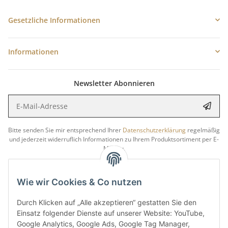
Gesetzliche Informationen
Informationen
Newsletter Abonnieren
E-Mail-Adresse
Anme
Bitte senden Sie mir entsprechend Ihrer
Datenschutzerklärung
regelmäßig
und jederzeit widerruflich Informationen zu Ihrem Produktsortiment per E-
Mail zu.
5 €
Newsletter abonnieren und
Rabatt-Guschein erhalten.
Wie wir Cookies & Co nutzen
Für Ihren nächsten Einkauf in unserem WOODResin-Shop.
Den Gutschein erhalten Sie per Email nach der erfolgreichen
Durch Klicken auf „Alle akzeptieren“ gestatten Sie den
Bestätigung Ihrer Email-Adresse.
Einsatz folgender Dienste auf unserer Website: YouTube,
Google Analytics, Google Ads, Google Tag Manager,